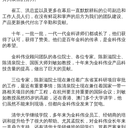
崔工、洪总监以及更多在幕后一直默默耕耘的公司副总和
工作人员人们，在没有鲜花和掌声的后方为我们的团队建设、
产品更新换代付出了辛勤和贡献。
十年，一批一批，一代一代金科讲师们都成长了，他们获
得了认可，获得了赞美。他们是百年金科的传承，是金科伟业
的希望。
金科伟业顾问团队的各位院士、各位专家。陈新滋院士、
陈清泉院士、国医大师刘敏如教授，十年来为金科伟业产品科
技含量的提高，做出了巨大的贡献。
三位专家，陈新滋院士现在兼任着广东省某科研项目审批
的工作，最近有重要事情；陈清泉院士现在兼任着国家一带一
路相关项目的推广工程，在杭州要主持重要的国际会议；刘敏
如教授虽然85岁的高龄，还在香港、澳门多个大学讲学，他
们虽然不能来到现场，但都向金科伟业发来了贺电。
清华大学继续学院，多年来为金科伟业员工、经销商的培
训和提升给予了很大的帮助。尤其孟院长，对金科伟业长年来
一直鼎力支持。还有清华大学研修班的同学们，冒着严寒来到