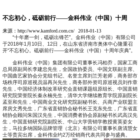
不忘初心，砥砺前行——金科伟业（中国）十周
来源：http://www.kamford.com.cn/ 2018-01-13
“十年磨一剑，砥砺出锋芒”。金科伟业（中国）有限公司
于2018年1月10日、12日，在山东省济南市奥体中心隆重召
开“不忘初心。砥砺前行——金科伟业（中国）十周年庆典”。
金科伟业（中国）集团有限公司董事长冯柏乔，国家工商
总局原副局长李建忠先生，全国政协委员、中国文联副主席、
中国曲艺家协会分党组书记、名誉主席刘兰芳老师，商务部市
场秩序司原巡视员温再兴先生，商务部外资司原巡视员刘作章
先生，中国经济体制改革研究会直销课题组原组长、中国直销
研究院荣誉院长秦永楠先生，清华大学继续教育学院原副院长
孟至和先生，中国商业文化研究院副秘书长、兵商产业联盟主
席房文秀先生，广东省直销协会秘书长王克东先生，广东省直
销协会顾问朱国汉先生，中国消费者协会原副秘书长武高汉先
生，中国直销研究院副院长、中山大学营销学教授黄英姿女
士，马拉多纳国际品牌管理（北京）有限公司董事长唐清慧女
士等贵宾出席，金科伟业约2万经销商代表共同参与盛典。