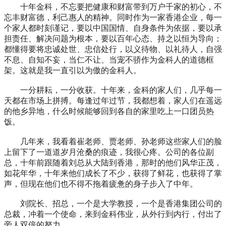
十年金科，不忘要把健康和财富带到万户千家的初心，不
忘丰财富德，利己惠人的精神。同时作为一家香港企业，每一
个家人都时刻谨记，要以中国国情、自身条件为依据，要以承
担责任、解决问题为根本，要以百年心态、持之以恒为导向；
都懂得要将忠诚处世、忠信处行，以义待物、以礼待人，自强
不息、自知不妄，当仁不让、当宠不骄作为金科人的道德框
架。这就是我一直引以为傲的金科人。
一分耕耘，一分收获。十年来，金科的家人们，几乎每一
天都在市场上拼搏。每逢过年过节，我都想着，家人们在遥远
的他乡异地，什么时候能够回到各自的家里吃上一口团员热
饭。
几年来，我看着崔老师、贾老师、孙老师这些家人们的脸
上留下了一道道岁月沧桑的痕迹，我很心疼。公司的各位副
总，十年前跟随着刘总从大陆到香港，那时的他们风华正茂，
如花年华，十年来他们成长了不少，获得了鲜花，也获得了掌
声，但现在他们也不得不拖着疲惫的身子步入了中年。
刘院长、招总，一个是大学教授，一个是香港集团公司的
总裁，冲着一个使命，来到金科伟业，从外行到内行，付出了
旁人双倍的努力。