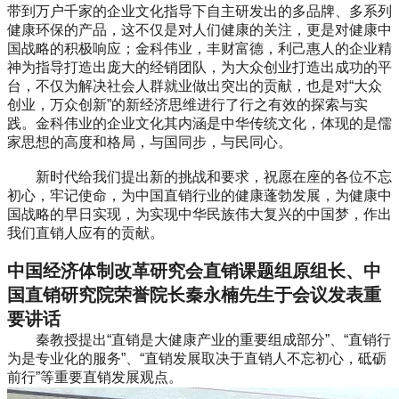
带到万户千家的企业文化指导下自主研发出的多品牌、多系列
健康环保的产品，这不仅是对人们健康的关注，更是对健康中
国战略的积极响应；金科伟业，丰财富德，利己惠人的企业精
神为指导打造出庞大的经销团队，为大众创业打造出成功的平
台，不仅为解决社会人群就业做出突出的贡献，也是对“大众
创业，万众创新”的新经济思维进行了行之有效的探索与实
践。金科伟业的企业文化其内涵是中华传统文化，体现的是儒
家思想的高度和格局，与国同步，与民同心。
新时代给我们提出新的挑战和要求，祝愿在座的各位不忘
初心，牢记使命，为中国直销行业的健康蓬勃发展，为健康中
国战略的早日实现，为实现中华民族伟大复兴的中国梦，作出
我们直销人应有的贡献。
中国经济体制改革研究会直销课题组原组长、中
国直销研究院荣誉院长秦永楠先生于会议发表重
要讲话
秦教授提出“直销是大健康产业的重要组成部分”、“直销行
为是专业化的服务”、“直销发展取决于直销人不忘初心，砥砺
前行”等重要直销发展观点。