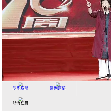
刘兰芳老师即兴献艺——为金科伟业十周年送上最厚重的祝福
联系客服
回到顶部
所有栏目