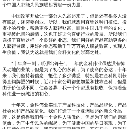
个中国人都能为民族崛起贡献一份力量。
中国改革开放让一部分人先富起来了，但是还有很多人没
有脱贫，还需要创业。所以，我们就想用直销这种门槛低、投
资小的行业，帮助更多人获得财富。而且中国几千年的文化，
重视彼此间的感情，这也正好适合直销行业的发展。所以我们
选择了直销这样一个良好的业态。我们用好的产品帮助更多的
人获得健康，用好的业态帮助千千万万的人脱贫致富，实现人
生价值，我认为这就是我们金科文化的崇高之处。
“十年磨一剑，砥砺出锋芒”。十年的金科伟业虽然没有惊
天动地的业绩，但是为了初心的永葆，为了使命的必达，十年
来，我们坚持着信念，抵住了多少诱惑，特别是在金科刚刚获
得直销牌照的时候，近四十家公司都想加盟和挂靠金科，但是
由于价值观不同，使命各异，我一个个都没有接收，保持着金
科伟业一份纯洁的初心。
十年来，金科伟业实现了产品科技化，产品品牌化，产品
社会化和产品家庭化。我们打造了一个亚洲崛起的新文化品
牌，这是值得我们每一个金科人骄傲的。但是为了我们的崇高
使命，为了中华民族的崛起，为了健康中国的早日实现，为了