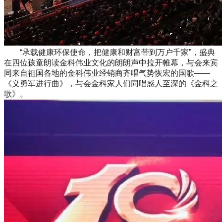
“承载健康环保使命，把健康和财富带到万户千家”，盛典
在四位孩童朗读金科伟业文化的朗朗声中拉开帷幕，与会来宾
同来自祖国各地的金科伟业经销商齐唱气势恢宏的国歌——
《义勇军进行曲》，与会金科家人们同唱感人至深的《金科之
歌》。