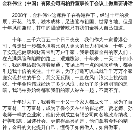
金科伟业（中国）有限公司冯柏乔董事长于会议上做重要讲话
2008年，金科伟业这颗种子在香港种下，经过十年的发
展，开花、结果，独木成林，足迹遍布祖国、世界各地。但是
十年风雨兼程，其中的甜酸苦辣只有我们金科人自己知道。
十年，三千六百五十个日日夜夜，我们作为一家香港公
司，每走出一步都承担着比别人更大的压力和风险。十年，为
了实现把健康和财富带到万户千家，我带领着金科的家人们，
在充满风险和陷阱的路上，艰难跋涉。十年来，一天二十四小
时，我的电话都保持着畅通，市场上有一点的风吹草动，都会
引起我十倍的关注。十年来，为了打造可以成就千千万万个家
庭实现梦想的平台，我义无反顾，一直在风口浪尖上挑战自
我。十年金科伟业经历了多少风浪，经历了多少黎明前的黑
暗，我冯柏乔始终都和我们的家人站在一起，不离不弃。
十年过去了，我看着一个又一个家人都成长了，成为了百
万富翁、千万富翁，成为了像今天在坐的崔老师、贾老师、孙
老师一样的企业家，他们分别成立有限公司向各地政府纳税，
行善积德，回馈社会。更值得高兴的是，他们拿着金科的精
神，金科的文化提升自己，懂得了如何做人，如何做事。